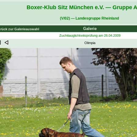
Boxer-Klub Sitz München e.V. — Gruppe A
(V/02) — Landesgruppe Rheinland
Galerie
rück zur Galerieauswahl
Zuchttauglichkeitsprüfung am 26.04.2009
Olimpia