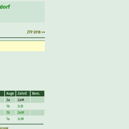
sdorf
ZTP 2018 >>
Auge
Zahnf.
Bem.
2a
2aM
1b
2cB
1b
2eM
1a
2cM
ärung