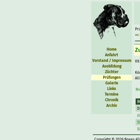
Pr
<<
Z
Home
Anfahrt
Vorstand / Impressum
09
Ausbildung
Züchter
Kö
Prüfungen
Al
Galerie
Links
Te
Termine
Chronik
B
Archiv
D
J
S
S
Copyright © 2026 Boxer-Kl