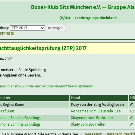
Boxer-Klub Sitz München e.V. — Gruppe Al
(V/02) — Landesgruppe Rheinland
üfung:
 ZTP 2015
uchttauglichkeitsprüfung (ZTP) 2017
.04.2017
rmeisterin: Beate Spelsberg.
le Angaben ohne Gewähr.
ilnehmer bzw. Hunde der Gruppe Alsdorf hervorgehoben
esitzer
Hund
HD
r. Regina Bauer
Kosy von der Burg Medinghoven
A1
osef Blatt
Renesmee vom Blaustein-See
B2
imone Schmitz-Schillings
Xhayenne vom Bockreiter
A1
imone Schmitz-Schillings
Xindy vom Bockreiter
A1
ub e.V. Gruppe Alsdorf. Alle Rechte vorbehalten. —
Impressum
—
Datenschutzerkl